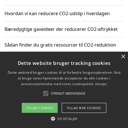
Hvordan vi kan reducere CO2-udslip i hverdagen
Bæredygtige gaveideer der reducerer CO2-aftrykket
Sådan finder du gratis ressourcer til CO2-reduktion
×
Hvordan gadgets til hjemmet kan reducere CO2-udslip
Dette website bruger tracking cookies
Dette websted bruger cookies til at forbedre brugeroplevelsen. Ved
at bruge vores hjemmeside accepterer du alle cookies i
overensstemmelse med vores cookiepolitik.
Detaljer
Copyright 2026 - Pilanto Aps
STRENGT NØDVENDIGE
Om / kontakt
Blog
Betingelser
TILLAD COOKIES
TILLAD IKKE COOKIES
VIS DETALJER