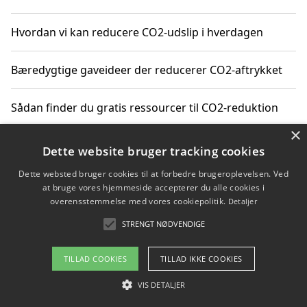
Hvordan vi kan reducere CO2-udslip i hverdagen
Bæredygtige gaveideer der reducerer CO2-aftrykket
Sådan finder du gratis ressourcer til CO2-reduktion
×
Hvordan gadgets til hjemmet kan reducere CO2-udslip
Dette website bruger tracking cookies
Dette websted bruger cookies til at forbedre brugeroplevelsen. Ved
at bruge vores hjemmeside accepterer du alle cookies i
overensstemmelse med vores cookiepolitik.
Detaljer
Copyright 2026 - Pilanto Aps
STRENGT NØDVENDIGE
Om / kontakt
Blog
Betingelser
TILLAD COOKIES
TILLAD IKKE COOKIES
VIS DETALJER