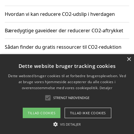
Hvordan vi kan reducere CO2-udslip i hverdagen
Bæredygtige gaveideer der reducerer CO2-aftrykket
Sådan finder du gratis ressourcer til CO2-reduktion
×
Hvordan gadgets til hjemmet kan reducere CO2-udslip
Dette website bruger tracking cookies
Dette websted bruger cookies til at forbedre brugeroplevelsen. Ved
at bruge vores hjemmeside accepterer du alle cookies i
overensstemmelse med vores cookiepolitik.
Detaljer
Copyright 2026 - Pilanto Aps
STRENGT NØDVENDIGE
Om / kontakt
Blog
Betingelser
TILLAD COOKIES
TILLAD IKKE COOKIES
VIS DETALJER