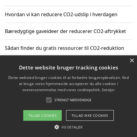
Hvordan vi kan reducere CO2-udslip i hverdagen
Bæredygtige gaveideer der reducerer CO2-aftrykket
Sådan finder du gratis ressourcer til CO2-reduktion
×
Hvordan gadgets til hjemmet kan reducere CO2-udslip
Dette website bruger tracking cookies
Dette websted bruger cookies til at forbedre brugeroplevelsen. Ved
at bruge vores hjemmeside accepterer du alle cookies i
overensstemmelse med vores cookiepolitik.
Detaljer
Copyright 2026 - Pilanto Aps
STRENGT NØDVENDIGE
Om / kontakt
Blog
Betingelser
TILLAD COOKIES
TILLAD IKKE COOKIES
VIS DETALJER