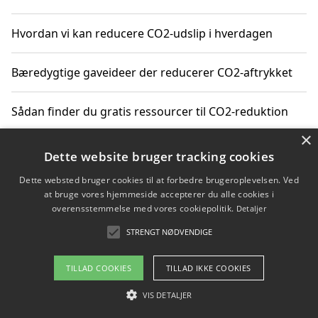
Hvordan vi kan reducere CO2-udslip i hverdagen
Bæredygtige gaveideer der reducerer CO2-aftrykket
Sådan finder du gratis ressourcer til CO2-reduktion
×
Hvordan gadgets til hjemmet kan reducere CO2-udslip
Dette website bruger tracking cookies
Dette websted bruger cookies til at forbedre brugeroplevelsen. Ved
at bruge vores hjemmeside accepterer du alle cookies i
overensstemmelse med vores cookiepolitik.
Detaljer
Copyright 2026 - Pilanto Aps
STRENGT NØDVENDIGE
Om / kontakt
Blog
Betingelser
TILLAD COOKIES
TILLAD IKKE COOKIES
VIS DETALJER