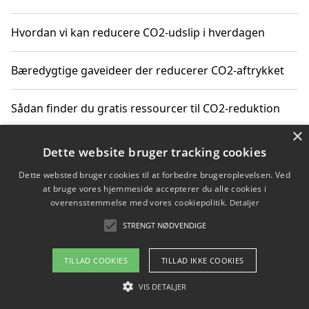
Hvordan vi kan reducere CO2-udslip i hverdagen
Bæredygtige gaveideer der reducerer CO2-aftrykket
Sådan finder du gratis ressourcer til CO2-reduktion
×
Hvordan gadgets til hjemmet kan reducere CO2-udslip
Dette website bruger tracking cookies
Dette websted bruger cookies til at forbedre brugeroplevelsen. Ved
at bruge vores hjemmeside accepterer du alle cookies i
overensstemmelse med vores cookiepolitik.
Detaljer
Copyright 2026 - Pilanto Aps
STRENGT NØDVENDIGE
Om / kontakt
Blog
Betingelser
TILLAD COOKIES
TILLAD IKKE COOKIES
VIS DETALJER