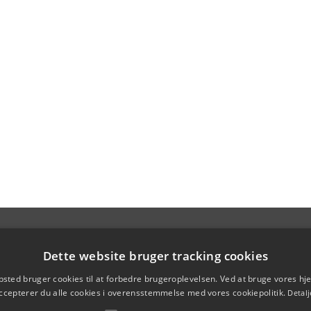
Dette website bruger tracking cookies
sted bruger cookies til at forbedre brugeroplevelsen. Ved at bruge vores 
ccepterer du alle cookies i overensstemmelse med vores cookiepolitik.
Detalj