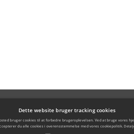
Dette website bruger tracking cookies
sted bruger cookies til at forbedre brugeroplevelsen. Ved at bruge vores 
ccepterer du alle cookies i overensstemmelse med vores cookiepolitik.
Detalj