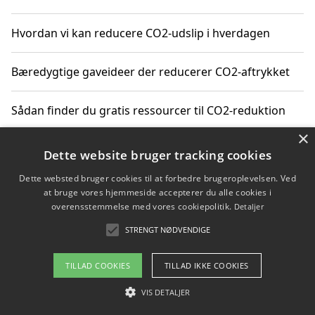
Hvordan vi kan reducere CO2-udslip i hverdagen
Bæredygtige gaveideer der reducerer CO2-aftrykket
Sådan finder du gratis ressourcer til CO2-reduktion
×
Hvordan gadgets til hjemmet kan reducere CO2-udslip
Dette website bruger tracking cookies
Dette websted bruger cookies til at forbedre brugeroplevelsen. Ved
at bruge vores hjemmeside accepterer du alle cookies i
overensstemmelse med vores cookiepolitik.
Detaljer
Copyright 2026 - Pilanto Aps
STRENGT NØDVENDIGE
Om / kontakt
Blog
Betingelser
TILLAD COOKIES
TILLAD IKKE COOKIES
VIS DETALJER