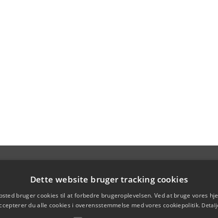
Dette website bruger tracking cookies
sted bruger cookies til at forbedre brugeroplevelsen. Ved at bruge vores 
ccepterer du alle cookies i overensstemmelse med vores cookiepolitik.
Detalj