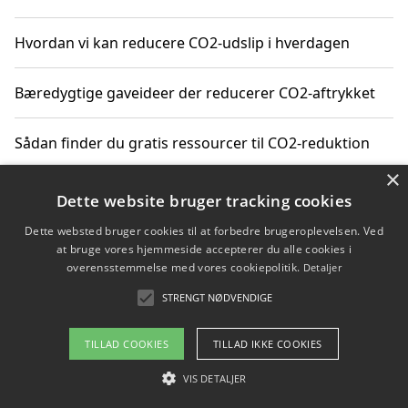
Hvordan vi kan reducere CO2-udslip i hverdagen
Bæredygtige gaveideer der reducerer CO2-aftrykket
Sådan finder du gratis ressourcer til CO2-reduktion
×
Hvordan gadgets til hjemmet kan reducere CO2-udslip
Dette website bruger tracking cookies
Dette websted bruger cookies til at forbedre brugeroplevelsen. Ved
at bruge vores hjemmeside accepterer du alle cookies i
overensstemmelse med vores cookiepolitik.
Detaljer
Copyright 2026 - Pilanto Aps
STRENGT NØDVENDIGE
Om / kontakt
Blog
Betingelser
TILLAD COOKIES
TILLAD IKKE COOKIES
VIS DETALJER