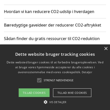
Hvordan vi kan reducere CO2-udslip i hverdagen
Bæredygtige gaveideer der reducerer CO2-aftrykket
Sådan finder du gratis ressourcer til CO2-reduktion
×
Hvordan gadgets til hjemmet kan reducere CO2-udslip
Dette website bruger tracking cookies
Dette websted bruger cookies til at forbedre brugeroplevelsen. Ved
at bruge vores hjemmeside accepterer du alle cookies i
overensstemmelse med vores cookiepolitik.
Detaljer
Copyright 2026 - Pilanto Aps
STRENGT NØDVENDIGE
Om / kontakt
Blog
Betingelser
TILLAD COOKIES
TILLAD IKKE COOKIES
VIS DETALJER