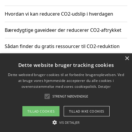
Hvordan vi kan reducere CO2-udslip i hverdagen
Bæredygtige gaveideer der reducerer CO2-aftrykket
Sådan finder du gratis ressourcer til CO2-reduktion
×
Hvordan gadgets til hjemmet kan reducere CO2-udslip
Dette website bruger tracking cookies
Dette websted bruger cookies til at forbedre brugeroplevelsen. Ved
at bruge vores hjemmeside accepterer du alle cookies i
overensstemmelse med vores cookiepolitik.
Detaljer
Copyright 2026 - Pilanto Aps
STRENGT NØDVENDIGE
Om / kontakt
Blog
Betingelser
TILLAD COOKIES
TILLAD IKKE COOKIES
VIS DETALJER