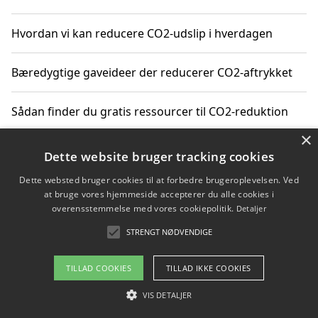
Hvordan vi kan reducere CO2-udslip i hverdagen
Bæredygtige gaveideer der reducerer CO2-aftrykket
Sådan finder du gratis ressourcer til CO2-reduktion
×
Hvordan gadgets til hjemmet kan reducere CO2-udslip
Dette website bruger tracking cookies
Dette websted bruger cookies til at forbedre brugeroplevelsen. Ved
at bruge vores hjemmeside accepterer du alle cookies i
overensstemmelse med vores cookiepolitik.
Detaljer
Copyright 2026 - Pilanto Aps
STRENGT NØDVENDIGE
Om / kontakt
Blog
Betingelser
TILLAD COOKIES
TILLAD IKKE COOKIES
VIS DETALJER