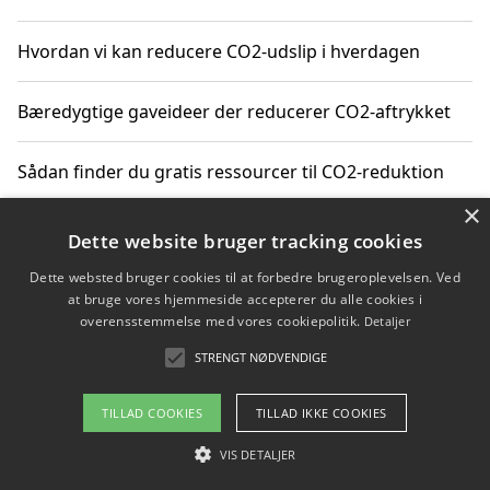
Hvordan vi kan reducere CO2-udslip i hverdagen
Bæredygtige gaveideer der reducerer CO2-aftrykket
Sådan finder du gratis ressourcer til CO2-reduktion
×
Hvordan gadgets til hjemmet kan reducere CO2-udslip
Dette website bruger tracking cookies
Dette websted bruger cookies til at forbedre brugeroplevelsen. Ved
at bruge vores hjemmeside accepterer du alle cookies i
overensstemmelse med vores cookiepolitik.
Detaljer
Copyright 2026 - Pilanto Aps
STRENGT NØDVENDIGE
Om / kontakt
Blog
Betingelser
TILLAD COOKIES
TILLAD IKKE COOKIES
VIS DETALJER