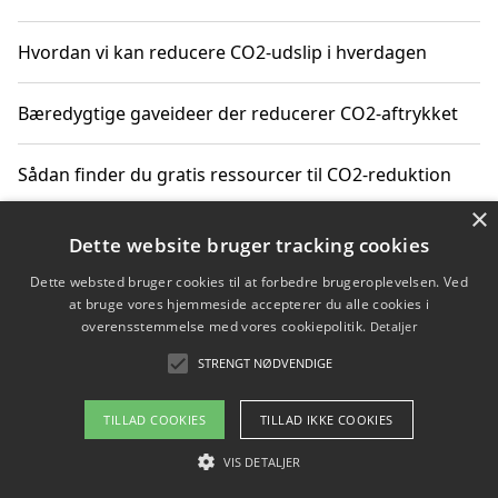
Hvordan vi kan reducere CO2-udslip i hverdagen
Bæredygtige gaveideer der reducerer CO2-aftrykket
Sådan finder du gratis ressourcer til CO2-reduktion
×
Hvordan gadgets til hjemmet kan reducere CO2-udslip
Dette website bruger tracking cookies
Dette websted bruger cookies til at forbedre brugeroplevelsen. Ved
at bruge vores hjemmeside accepterer du alle cookies i
overensstemmelse med vores cookiepolitik.
Detaljer
Copyright 2026 - Pilanto Aps
STRENGT NØDVENDIGE
Om / kontakt
Blog
Betingelser
TILLAD COOKIES
TILLAD IKKE COOKIES
VIS DETALJER