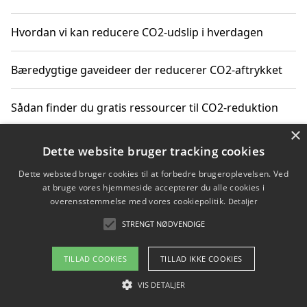
Hvordan vi kan reducere CO2-udslip i hverdagen
Bæredygtige gaveideer der reducerer CO2-aftrykket
Sådan finder du gratis ressourcer til CO2-reduktion
×
Hvordan gadgets til hjemmet kan reducere CO2-udslip
Dette website bruger tracking cookies
Dette websted bruger cookies til at forbedre brugeroplevelsen. Ved
at bruge vores hjemmeside accepterer du alle cookies i
overensstemmelse med vores cookiepolitik.
Detaljer
Copyright 2026 - Pilanto Aps
STRENGT NØDVENDIGE
Om / kontakt
Blog
Betingelser
TILLAD COOKIES
TILLAD IKKE COOKIES
VIS DETALJER