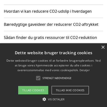
Hvordan vi kan reducere CO2-udslip i hverdagen
Bæredygtige gaveideer der reducerer CO2-aftrykket
Sådan finder du gratis ressourcer til CO2-reduktion
×
Hvordan gadgets til hjemmet kan reducere CO2-udslip
Dette website bruger tracking cookies
Dette websted bruger cookies til at forbedre brugeroplevelsen. Ved
at bruge vores hjemmeside accepterer du alle cookies i
overensstemmelse med vores cookiepolitik.
Detaljer
Copyright 2026 - Pilanto Aps
STRENGT NØDVENDIGE
Om / kontakt
Blog
Betingelser
TILLAD COOKIES
TILLAD IKKE COOKIES
VIS DETALJER