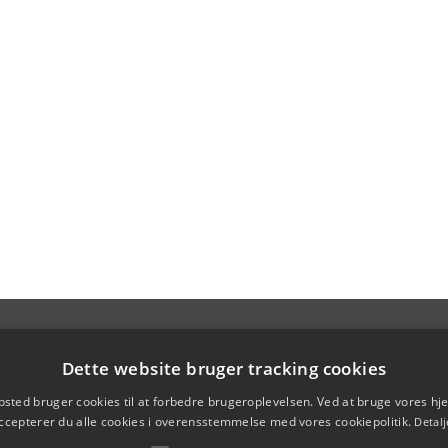
Dette website bruger tracking cookies
sted bruger cookies til at forbedre brugeroplevelsen. Ved at bruge vores 
ccepterer du alle cookies i overensstemmelse med vores cookiepolitik.
Detalj