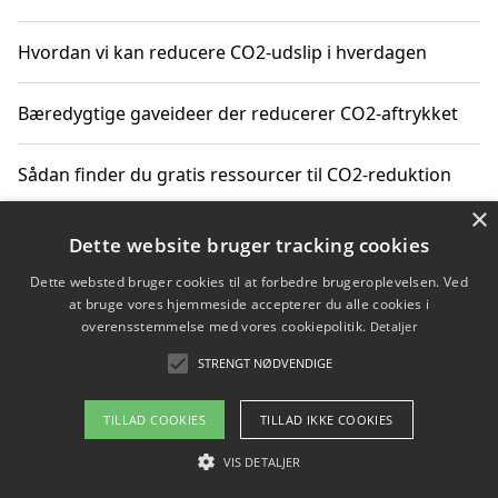
Hvordan vi kan reducere CO2-udslip i hverdagen
Bæredygtige gaveideer der reducerer CO2-aftrykket
Sådan finder du gratis ressourcer til CO2-reduktion
×
Hvordan gadgets til hjemmet kan reducere CO2-udslip
Dette website bruger tracking cookies
Dette websted bruger cookies til at forbedre brugeroplevelsen. Ved
at bruge vores hjemmeside accepterer du alle cookies i
overensstemmelse med vores cookiepolitik.
Detaljer
Copyright 2026 - Pilanto Aps
STRENGT NØDVENDIGE
Om / kontakt
Blog
Betingelser
TILLAD COOKIES
TILLAD IKKE COOKIES
VIS DETALJER