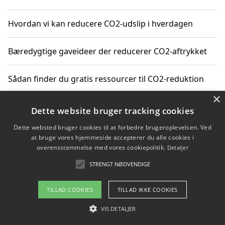
Hvordan vi kan reducere CO2-udslip i hverdagen
Bæredygtige gaveideer der reducerer CO2-aftrykket
Sådan finder du gratis ressourcer til CO2-reduktion
×
Hvordan gadgets til hjemmet kan reducere CO2-udslip
Dette website bruger tracking cookies
Dette websted bruger cookies til at forbedre brugeroplevelsen. Ved
at bruge vores hjemmeside accepterer du alle cookies i
overensstemmelse med vores cookiepolitik.
Detaljer
Copyright 2026 - Pilanto Aps
STRENGT NØDVENDIGE
Om / kontakt
Blog
Betingelser
TILLAD COOKIES
TILLAD IKKE COOKIES
VIS DETALJER