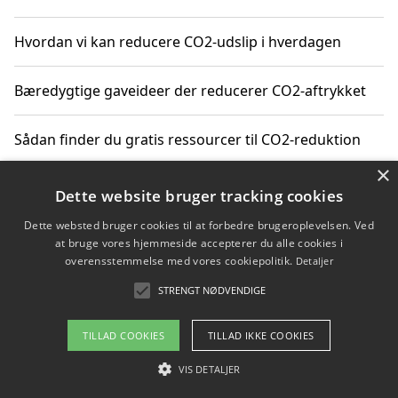
Hvordan vi kan reducere CO2-udslip i hverdagen
Bæredygtige gaveideer der reducerer CO2-aftrykket
Sådan finder du gratis ressourcer til CO2-reduktion
×
Hvordan gadgets til hjemmet kan reducere CO2-udslip
Dette website bruger tracking cookies
Dette websted bruger cookies til at forbedre brugeroplevelsen. Ved
at bruge vores hjemmeside accepterer du alle cookies i
overensstemmelse med vores cookiepolitik.
Detaljer
Copyright 2026 - Pilanto Aps
STRENGT NØDVENDIGE
Om / kontakt
Blog
Betingelser
TILLAD COOKIES
TILLAD IKKE COOKIES
VIS DETALJER