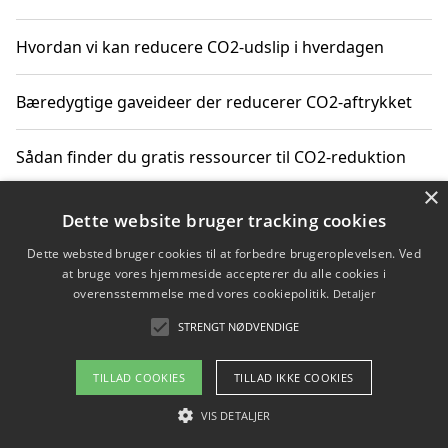
Hvordan vi kan reducere CO2-udslip i hverdagen
Bæredygtige gaveideer der reducerer CO2-aftrykket
Sådan finder du gratis ressourcer til CO2-reduktion
×
Hvordan gadgets til hjemmet kan reducere CO2-udslip
Dette website bruger tracking cookies
Dette websted bruger cookies til at forbedre brugeroplevelsen. Ved
at bruge vores hjemmeside accepterer du alle cookies i
overensstemmelse med vores cookiepolitik.
Detaljer
Copyright 2026 - Pilanto Aps
STRENGT NØDVENDIGE
Om / kontakt
Blog
Betingelser
TILLAD COOKIES
TILLAD IKKE COOKIES
VIS DETALJER