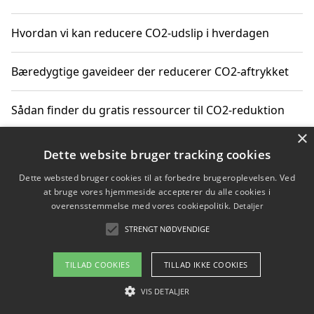
Hvordan vi kan reducere CO2-udslip i hverdagen
Bæredygtige gaveideer der reducerer CO2-aftrykket
Sådan finder du gratis ressourcer til CO2-reduktion
×
Hvordan gadgets til hjemmet kan reducere CO2-udslip
Dette website bruger tracking cookies
Dette websted bruger cookies til at forbedre brugeroplevelsen. Ved
at bruge vores hjemmeside accepterer du alle cookies i
overensstemmelse med vores cookiepolitik.
Detaljer
Copyright 2026 - Pilanto Aps
STRENGT NØDVENDIGE
Om / kontakt
Blog
Betingelser
TILLAD COOKIES
TILLAD IKKE COOKIES
VIS DETALJER