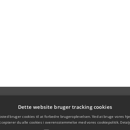
Dette website bruger tracking cookies
sted bruger cookies til at forbedre brugeroplevelsen. Ved at bruge vores 
ccepterer du alle cookies i overensstemmelse med vores cookiepolitik.
Detalj