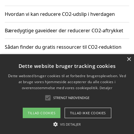
Hvordan vi kan reducere CO2-udslip i hverdagen
Bæredygtige gaveideer der reducerer CO2-aftrykket
Sådan finder du gratis ressourcer til CO2-reduktion
×
Hvordan gadgets til hjemmet kan reducere CO2-udslip
Dette website bruger tracking cookies
Dette websted bruger cookies til at forbedre brugeroplevelsen. Ved
at bruge vores hjemmeside accepterer du alle cookies i
overensstemmelse med vores cookiepolitik.
Detaljer
Copyright 2026 - Pilanto Aps
STRENGT NØDVENDIGE
Om / kontakt
Blog
Betingelser
TILLAD COOKIES
TILLAD IKKE COOKIES
VIS DETALJER