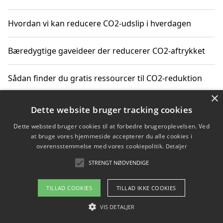
Hvordan vi kan reducere CO2-udslip i hverdagen
Bæredygtige gaveideer der reducerer CO2-aftrykket
Sådan finder du gratis ressourcer til CO2-reduktion
×
Hvordan gadgets til hjemmet kan reducere CO2-udslip
Dette website bruger tracking cookies
Dette websted bruger cookies til at forbedre brugeroplevelsen. Ved
at bruge vores hjemmeside accepterer du alle cookies i
overensstemmelse med vores cookiepolitik.
Detaljer
Copyright 2026 - Pilanto Aps
STRENGT NØDVENDIGE
Om / kontakt
Blog
Betingelser
TILLAD COOKIES
TILLAD IKKE COOKIES
VIS DETALJER