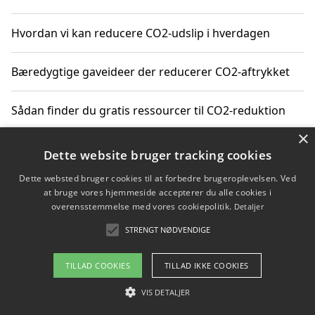
Hvordan vi kan reducere CO2-udslip i hverdagen
Bæredygtige gaveideer der reducerer CO2-aftrykket
Sådan finder du gratis ressourcer til CO2-reduktion
×
Hvordan gadgets til hjemmet kan reducere CO2-udslip
Dette website bruger tracking cookies
Dette websted bruger cookies til at forbedre brugeroplevelsen. Ved
at bruge vores hjemmeside accepterer du alle cookies i
overensstemmelse med vores cookiepolitik.
Detaljer
Copyright 2026 - Pilanto Aps
STRENGT NØDVENDIGE
Om / kontakt
Blog
Betingelser
TILLAD COOKIES
TILLAD IKKE COOKIES
VIS DETALJER