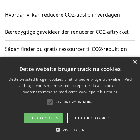
Hvordan vi kan reducere CO2-udslip i hverdagen
Bæredygtige gaveideer der reducerer CO2-aftrykket
Sådan finder du gratis ressourcer til CO2-reduktion
×
Hvordan gadgets til hjemmet kan reducere CO2-udslip
Dette website bruger tracking cookies
Dette websted bruger cookies til at forbedre brugeroplevelsen. Ved
at bruge vores hjemmeside accepterer du alle cookies i
overensstemmelse med vores cookiepolitik.
Detaljer
Copyright 2026 - Pilanto Aps
STRENGT NØDVENDIGE
Om / kontakt
Blog
Betingelser
TILLAD COOKIES
TILLAD IKKE COOKIES
VIS DETALJER