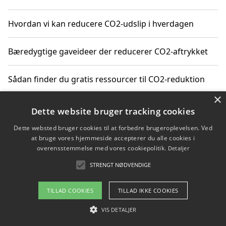
Hvordan vi kan reducere CO2-udslip i hverdagen
Bæredygtige gaveideer der reducerer CO2-aftrykket
Sådan finder du gratis ressourcer til CO2-reduktion
×
Hvordan gadgets til hjemmet kan reducere CO2-udslip
Dette website bruger tracking cookies
Dette websted bruger cookies til at forbedre brugeroplevelsen. Ved
at bruge vores hjemmeside accepterer du alle cookies i
overensstemmelse med vores cookiepolitik.
Detaljer
Copyright 2026 - Pilanto Aps
STRENGT NØDVENDIGE
Om / kontakt
Blog
Betingelser
TILLAD COOKIES
TILLAD IKKE COOKIES
VIS DETALJER