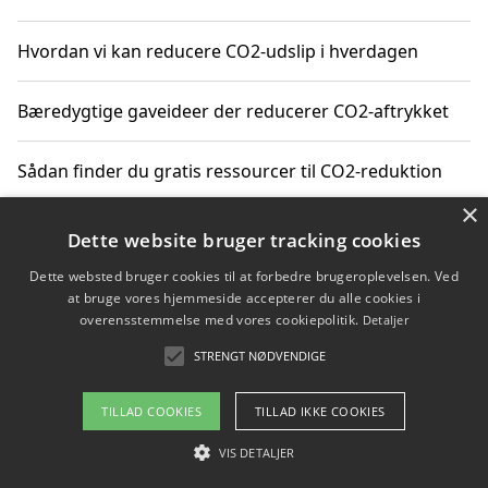
Hvordan vi kan reducere CO2-udslip i hverdagen
Bæredygtige gaveideer der reducerer CO2-aftrykket
Sådan finder du gratis ressourcer til CO2-reduktion
×
Hvordan gadgets til hjemmet kan reducere CO2-udslip
Dette website bruger tracking cookies
Dette websted bruger cookies til at forbedre brugeroplevelsen. Ved
at bruge vores hjemmeside accepterer du alle cookies i
overensstemmelse med vores cookiepolitik.
Detaljer
Copyright 2026 - Pilanto Aps
STRENGT NØDVENDIGE
Om / kontakt
Blog
Betingelser
TILLAD COOKIES
TILLAD IKKE COOKIES
VIS DETALJER