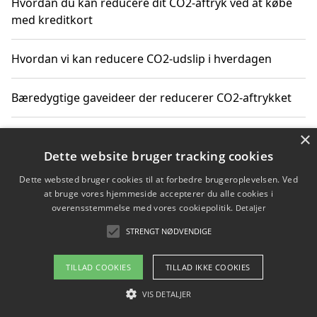
Hvordan du kan reducere dit CO2-aftryk ved at købe
med kreditkort
Hvordan vi kan reducere CO2-udslip i hverdagen
Bæredygtige gaveideer der reducerer CO2-aftrykket
×
Sådan finder du gratis ressourcer til CO2-reduktion
Dette website bruger tracking cookies
Hvordan gadgets til hjemmet kan reducere CO2-udslip
Dette websted bruger cookies til at forbedre brugeroplevelsen. Ved
at bruge vores hjemmeside accepterer du alle cookies i
overensstemmelse med vores cookiepolitik.
Detaljer
STRENGT NØDVENDIGE
Copyright 2026 - Pilanto Aps
Om / kontakt
Blog
Betingelser
TILLAD COOKIES
TILLAD IKKE COOKIES
VIS DETALJER