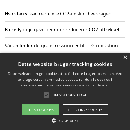
Hvordan vi kan reducere CO2-udslip i hverdagen
Bæredygtige gaveideer der reducerer CO2-aftrykket
Sådan finder du gratis ressourcer til CO2-reduktion
×
Hvordan gadgets til hjemmet kan reducere CO2-udslip
Dette website bruger tracking cookies
Dette websted bruger cookies til at forbedre brugeroplevelsen. Ved
at bruge vores hjemmeside accepterer du alle cookies i
overensstemmelse med vores cookiepolitik.
Detaljer
Copyright 2026 - Pilanto Aps
STRENGT NØDVENDIGE
Om / kontakt
Blog
Betingelser
TILLAD COOKIES
TILLAD IKKE COOKIES
VIS DETALJER