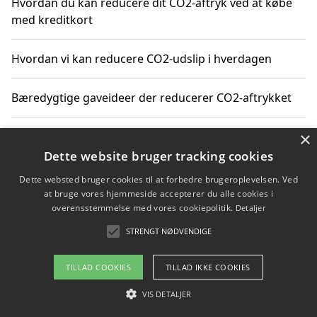
Hvordan du kan reducere dit CO2-aftryk ved at købe
med kreditkort
Hvordan vi kan reducere CO2-udslip i hverdagen
Bæredygtige gaveideer der reducerer CO2-aftrykket
×
Sådan finder du gratis ressourcer til CO2-reduktion
Dette website bruger tracking cookies
Hvordan gadgets til hjemmet kan reducere CO2-udslip
Dette websted bruger cookies til at forbedre brugeroplevelsen. Ved
at bruge vores hjemmeside accepterer du alle cookies i
overensstemmelse med vores cookiepolitik.
Detaljer
STRENGT NØDVENDIGE
Copyright 2026 - Pilanto Aps
Om / kontakt
Blog
Betingelser
TILLAD COOKIES
TILLAD IKKE COOKIES
VIS DETALJER