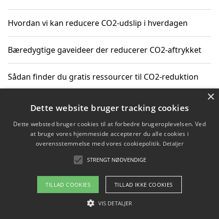
Hvordan vi kan reducere CO2-udslip i hverdagen
Bæredygtige gaveideer der reducerer CO2-aftrykket
Sådan finder du gratis ressourcer til CO2-reduktion
×
Hvordan gadgets til hjemmet kan reducere CO2-udslip
Dette website bruger tracking cookies
Dette websted bruger cookies til at forbedre brugeroplevelsen. Ved
at bruge vores hjemmeside accepterer du alle cookies i
overensstemmelse med vores cookiepolitik.
Detaljer
Copyright 2026 - Pilanto Aps
STRENGT NØDVENDIGE
Om / kontakt
Blog
Betingelser
TILLAD COOKIES
TILLAD IKKE COOKIES
VIS DETALJER