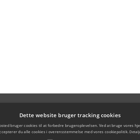
Dette website bruger tracking cookies
sted bruger cookies til at forbedre brugeroplevelsen. Ved at bruge vores 
ccepterer du alle cookies i overensstemmelse med vores cookiepolitik.
Detalj