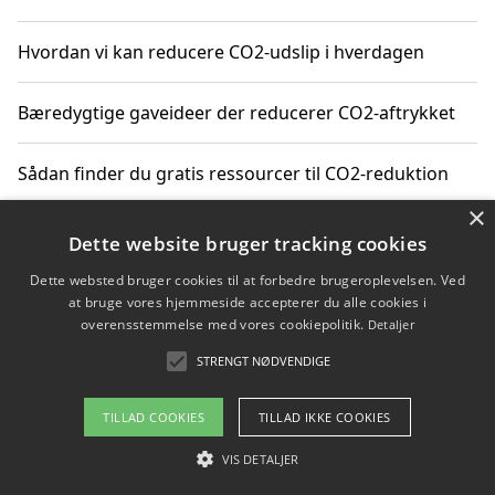
Hvordan vi kan reducere CO2-udslip i hverdagen
Bæredygtige gaveideer der reducerer CO2-aftrykket
Sådan finder du gratis ressourcer til CO2-reduktion
×
Hvordan gadgets til hjemmet kan reducere CO2-udslip
Dette website bruger tracking cookies
Dette websted bruger cookies til at forbedre brugeroplevelsen. Ved
at bruge vores hjemmeside accepterer du alle cookies i
overensstemmelse med vores cookiepolitik.
Detaljer
Copyright 2026 - Pilanto Aps
STRENGT NØDVENDIGE
Om / kontakt
Blog
Betingelser
TILLAD COOKIES
TILLAD IKKE COOKIES
VIS DETALJER