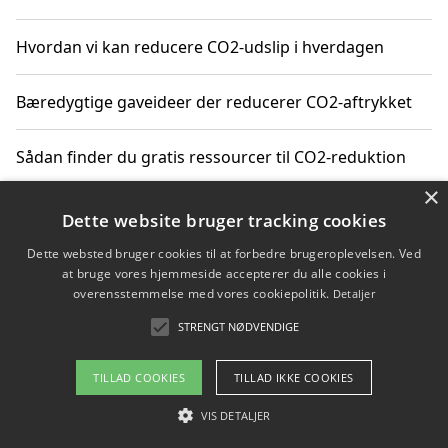
Hvordan vi kan reducere CO2-udslip i hverdagen
Bæredygtige gaveideer der reducerer CO2-aftrykket
Sådan finder du gratis ressourcer til CO2-reduktion
×
Hvordan gadgets til hjemmet kan reducere CO2-udslip
Dette website bruger tracking cookies
Dette websted bruger cookies til at forbedre brugeroplevelsen. Ved
at bruge vores hjemmeside accepterer du alle cookies i
overensstemmelse med vores cookiepolitik.
Detaljer
Copyright 2026 - Pilanto Aps
STRENGT NØDVENDIGE
Om / kontakt
Blog
Betingelser
TILLAD COOKIES
TILLAD IKKE COOKIES
VIS DETALJER