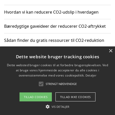
Hvordan vi kan reducere CO2-udslip i hverdagen
Bæredygtige gaveideer der reducerer CO2-aftrykket
Sådan finder du gratis ressourcer til CO2-reduktion
×
Hvordan gadgets til hjemmet kan reducere CO2-udslip
Dette website bruger tracking cookies
Dette websted bruger cookies til at forbedre brugeroplevelsen. Ved
at bruge vores hjemmeside accepterer du alle cookies i
overensstemmelse med vores cookiepolitik.
Detaljer
Copyright 2026 - Pilanto Aps
STRENGT NØDVENDIGE
Om / kontakt
Blog
Betingelser
TILLAD COOKIES
TILLAD IKKE COOKIES
VIS DETALJER