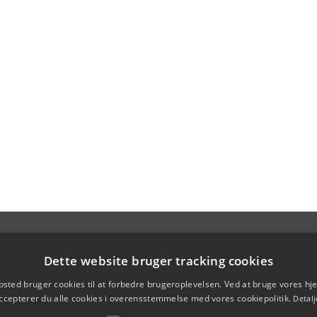
Dette website bruger tracking cookies
sted bruger cookies til at forbedre brugeroplevelsen. Ved at bruge vores 
ccepterer du alle cookies i overensstemmelse med vores cookiepolitik.
Detalj