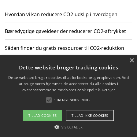
Hvordan vi kan reducere CO2-udslip i hverdagen
Bæredygtige gaveideer der reducerer CO2-aftrykket
Sådan finder du gratis ressourcer til CO2-reduktion
×
Hvordan gadgets til hjemmet kan reducere CO2-udslip
Dette website bruger tracking cookies
Dette websted bruger cookies til at forbedre brugeroplevelsen. Ved
at bruge vores hjemmeside accepterer du alle cookies i
overensstemmelse med vores cookiepolitik.
Detaljer
Copyright 2026 - Pilanto Aps
STRENGT NØDVENDIGE
Om / kontakt
Blog
Betingelser
TILLAD COOKIES
TILLAD IKKE COOKIES
VIS DETALJER