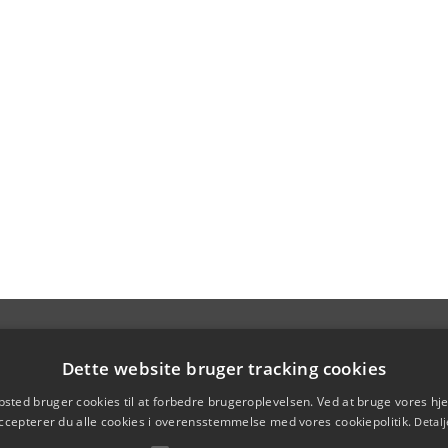
Dette website bruger tracking cookies
sted bruger cookies til at forbedre brugeroplevelsen. Ved at bruge vores 
ccepterer du alle cookies i overensstemmelse med vores cookiepolitik.
Detalj