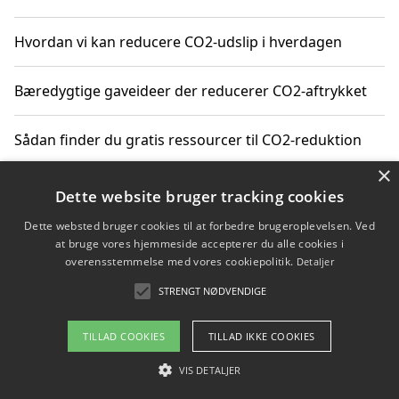
Hvordan vi kan reducere CO2-udslip i hverdagen
Bæredygtige gaveideer der reducerer CO2-aftrykket
Sådan finder du gratis ressourcer til CO2-reduktion
×
Hvordan gadgets til hjemmet kan reducere CO2-udslip
Dette website bruger tracking cookies
Dette websted bruger cookies til at forbedre brugeroplevelsen. Ved
at bruge vores hjemmeside accepterer du alle cookies i
overensstemmelse med vores cookiepolitik.
Detaljer
Copyright 2026 - Pilanto Aps
STRENGT NØDVENDIGE
Om / kontakt
Blog
Betingelser
TILLAD COOKIES
TILLAD IKKE COOKIES
VIS DETALJER