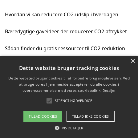
Hvordan vi kan reducere CO2-udslip i hverdagen
Bæredygtige gaveideer der reducerer CO2-aftrykket
Sådan finder du gratis ressourcer til CO2-reduktion
×
Hvordan gadgets til hjemmet kan reducere CO2-udslip
Dette website bruger tracking cookies
Dette websted bruger cookies til at forbedre brugeroplevelsen. Ved
at bruge vores hjemmeside accepterer du alle cookies i
overensstemmelse med vores cookiepolitik.
Detaljer
Copyright 2026 - Pilanto Aps
STRENGT NØDVENDIGE
Om / kontakt
Blog
Betingelser
TILLAD COOKIES
TILLAD IKKE COOKIES
VIS DETALJER