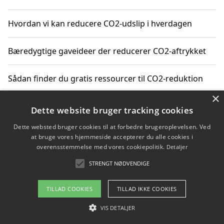
Hvordan vi kan reducere CO2-udslip i hverdagen
Bæredygtige gaveideer der reducerer CO2-aftrykket
Sådan finder du gratis ressourcer til CO2-reduktion
×
Hvordan gadgets til hjemmet kan reducere CO2-udslip
Dette website bruger tracking cookies
Dette websted bruger cookies til at forbedre brugeroplevelsen. Ved
at bruge vores hjemmeside accepterer du alle cookies i
overensstemmelse med vores cookiepolitik.
Detaljer
Copyright 2026 - Pilanto Aps
STRENGT NØDVENDIGE
Om / kontakt
Blog
Betingelser
TILLAD COOKIES
TILLAD IKKE COOKIES
VIS DETALJER