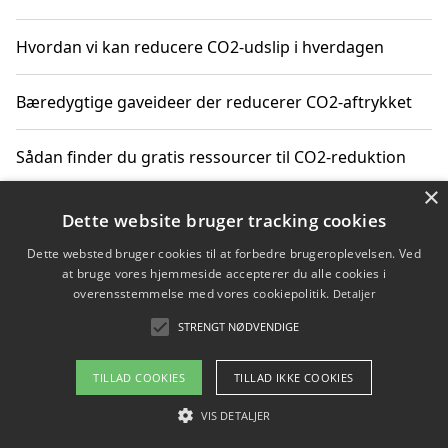
Hvordan vi kan reducere CO2-udslip i hverdagen
Bæredygtige gaveideer der reducerer CO2-aftrykket
Sådan finder du gratis ressourcer til CO2-reduktion
×
Hvordan gadgets til hjemmet kan reducere CO2-udslip
Dette website bruger tracking cookies
Dette websted bruger cookies til at forbedre brugeroplevelsen. Ved
at bruge vores hjemmeside accepterer du alle cookies i
overensstemmelse med vores cookiepolitik.
Detaljer
Copyright 2026 - Pilanto Aps
STRENGT NØDVENDIGE
Om / kontakt
Blog
Betingelser
TILLAD COOKIES
TILLAD IKKE COOKIES
VIS DETALJER