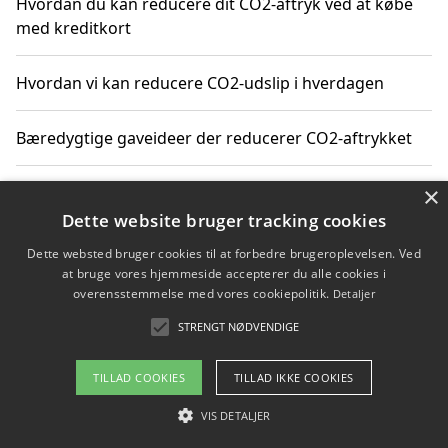
Hvordan du kan reducere dit CO2-aftryk ved at købe
med kreditkort
Hvordan vi kan reducere CO2-udslip i hverdagen
Bæredygtige gaveideer der reducerer CO2-aftrykket
×
Sådan finder du gratis ressourcer til CO2-reduktion
Dette website bruger tracking cookies
Hvordan gadgets til hjemmet kan reducere CO2-udslip
Dette websted bruger cookies til at forbedre brugeroplevelsen. Ved
at bruge vores hjemmeside accepterer du alle cookies i
overensstemmelse med vores cookiepolitik.
Detaljer
STRENGT NØDVENDIGE
Copyright 2026 - Pilanto Aps
Om / kontakt
Blog
Betingelser
TILLAD COOKIES
TILLAD IKKE COOKIES
VIS DETALJER