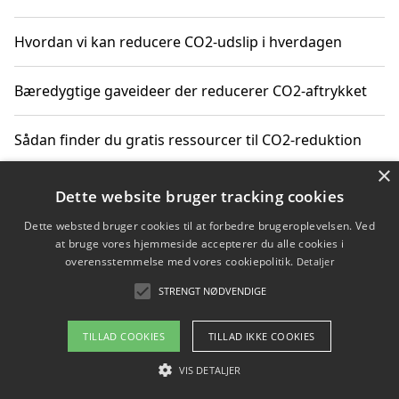
Hvordan vi kan reducere CO2-udslip i hverdagen
Bæredygtige gaveideer der reducerer CO2-aftrykket
Sådan finder du gratis ressourcer til CO2-reduktion
×
Hvordan gadgets til hjemmet kan reducere CO2-udslip
Dette website bruger tracking cookies
Dette websted bruger cookies til at forbedre brugeroplevelsen. Ved
at bruge vores hjemmeside accepterer du alle cookies i
overensstemmelse med vores cookiepolitik.
Detaljer
Copyright 2026 - Pilanto Aps
STRENGT NØDVENDIGE
Om / kontakt
Blog
Betingelser
TILLAD COOKIES
TILLAD IKKE COOKIES
VIS DETALJER