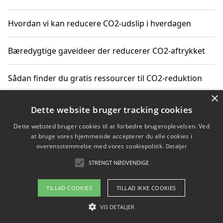
Hvordan vi kan reducere CO2-udslip i hverdagen
Bæredygtige gaveideer der reducerer CO2-aftrykket
Sådan finder du gratis ressourcer til CO2-reduktion
×
Hvordan gadgets til hjemmet kan reducere CO2-udslip
Dette website bruger tracking cookies
Dette websted bruger cookies til at forbedre brugeroplevelsen. Ved
at bruge vores hjemmeside accepterer du alle cookies i
overensstemmelse med vores cookiepolitik.
Detaljer
Copyright 2026 - Pilanto Aps
STRENGT NØDVENDIGE
Om / kontakt
Blog
Betingelser
TILLAD COOKIES
TILLAD IKKE COOKIES
VIS DETALJER