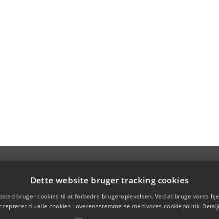
Dette website bruger tracking cookies
sted bruger cookies til at forbedre brugeroplevelsen. Ved at bruge vores 
ccepterer du alle cookies i overensstemmelse med vores cookiepolitik.
Detalj